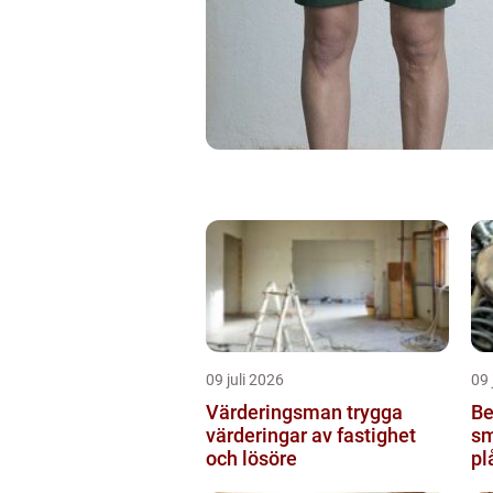
09 juli 2026
09 
Värderingsman trygga
Be
värderingar av fastighet
sm
och lösöre
pl