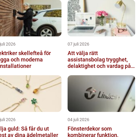
juli 2026
07 juli 2026
ektriker skellefteå för
Att välja rätt
ygga och moderna
assistansbolag trygghet,
installationer
delaktighet och vardag på
dina villkor
juli 2026
04 juli 2026
lja guld: Så får du ut
Fönsterdekor som
st av dina ädelmetaller
kombinerar funktion,