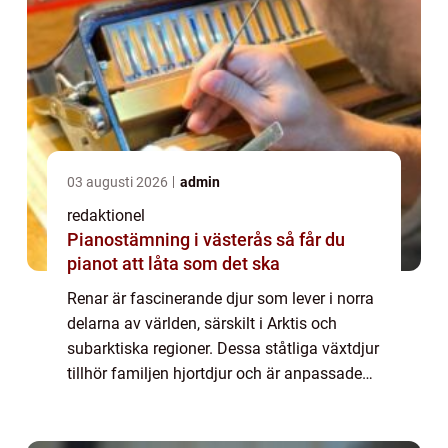
03 augusti 2026
admin
redaktionel
Pianostämning i västerås så får du
pianot att låta som det ska
Renar är fascinerande djur som lever i norra
delarna av världen, särskilt i Arktis och
subarktiska regioner. Dessa ståtliga växtdjur
tillhör familjen hjortdjur och är anpassade
för att överleva i hårda och kalla miljöer. I
denna artikel kommer vi att...