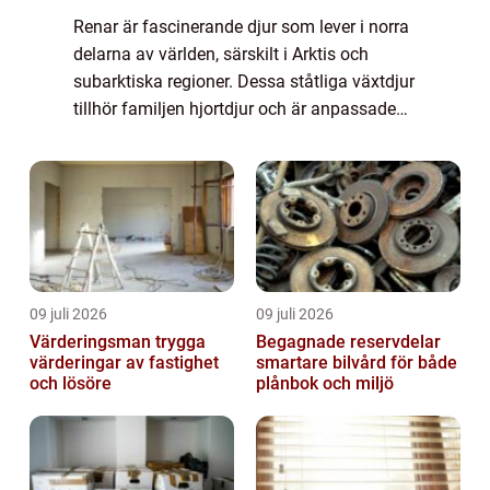
Renar är fascinerande djur som lever i norra
delarna av världen, särskilt i Arktis och
subarktiska regioner. Dessa ståtliga växtdjur
tillhör familjen hjortdjur och är anpassade
för att överleva i hårda och kalla miljöer. I
denna artikel kommer vi att...
09 juli 2026
09 juli 2026
Värderingsman trygga
Begagnade reservdelar
värderingar av fastighet
smartare bilvård för både
och lösöre
plånbok och miljö