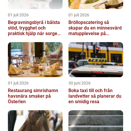
01 juli 2026
01 juli 2026
Begravningsbyrå i bålsta
Bröllopscatering så
stöd, trygghet och
skapar du en minnesvärd
praktisk hjälp när sorgen
matupplevelse på
drabbar
bröllopsdagen
01 juli 2026
30 juni 2026
Restaurang simrishamn
Boka taxi till och från
havsnära smaker på
landvetter så planerar du
Österlen
en smidig resa