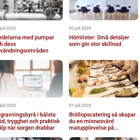
juli 2026
02 juli 2026
rdelarna med pumpar
Hörnlister: Små detaljer
h dess
som gör stor skillnad
vändningsområden
juli 2026
01 juli 2026
gravningsbyrå i bålsta
Bröllopscatering så skapar
öd, trygghet och praktisk
du en minnesvärd
älp när sorgen drabbar
matupplevelse på
bröllopsdagen