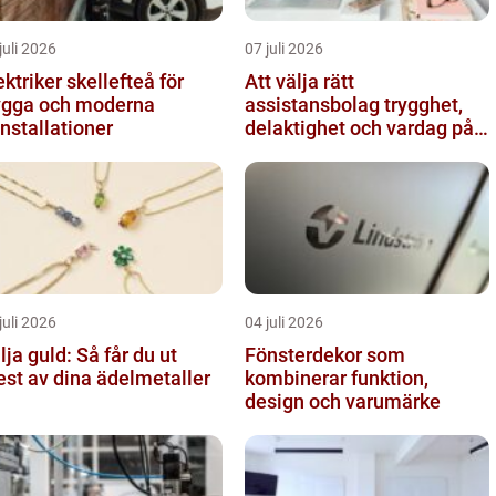
juli 2026
07 juli 2026
ektriker skellefteå för
Att välja rätt
ygga och moderna
assistansbolag trygghet,
installationer
delaktighet och vardag på
dina villkor
juli 2026
04 juli 2026
lja guld: Så får du ut
Fönsterdekor som
st av dina ädelmetaller
kombinerar funktion,
design och varumärke