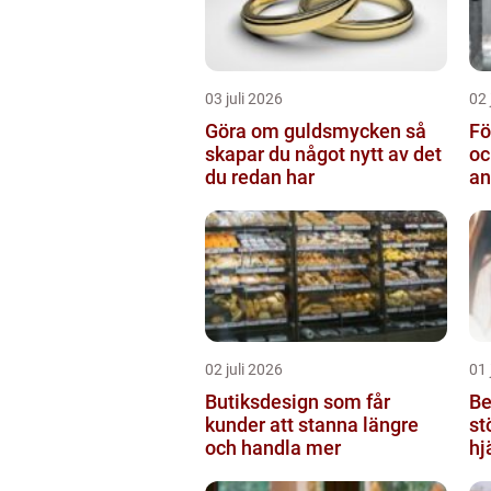
03 juli 2026
02 
Göra om guldsmycken så
Fö
skapar du något nytt av det
oc
du redan har
an
02 juli 2026
01 
Butiksdesign som får
Be
kunder att stanna längre
st
och handla mer
hj