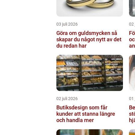
03 juli 2026
02 
Göra om guldsmycken så
Fö
skapar du något nytt av det
oc
du redan har
an
02 juli 2026
01 
Butiksdesign som får
Be
kunder att stanna längre
st
och handla mer
hj