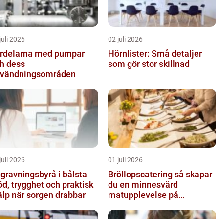
juli 2026
02 juli 2026
rdelarna med pumpar
Hörnlister: Små detaljer
h dess
som gör stor skillnad
vändningsområden
juli 2026
01 juli 2026
gravningsbyrå i bålsta
Bröllopscatering så skapar
öd, trygghet och praktisk
du en minnesvärd
älp när sorgen drabbar
matupplevelse på
bröllopsdagen