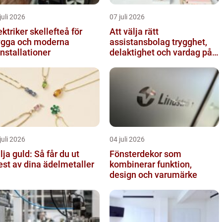
juli 2026
07 juli 2026
ektriker skellefteå för
Att välja rätt
ygga och moderna
assistansbolag trygghet,
installationer
delaktighet och vardag på
dina villkor
juli 2026
04 juli 2026
lja guld: Så får du ut
Fönsterdekor som
st av dina ädelmetaller
kombinerar funktion,
design och varumärke