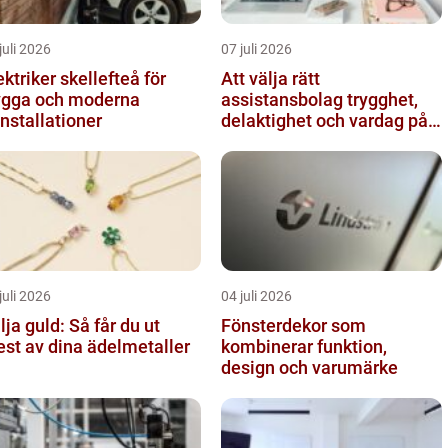
juli 2026
07 juli 2026
ektriker skellefteå för
Att välja rätt
ygga och moderna
assistansbolag trygghet,
installationer
delaktighet och vardag på
dina villkor
juli 2026
04 juli 2026
lja guld: Så får du ut
Fönsterdekor som
st av dina ädelmetaller
kombinerar funktion,
design och varumärke