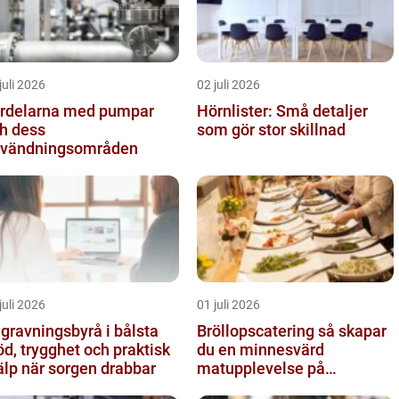
juli 2026
02 juli 2026
rdelarna med pumpar
Hörnlister: Små detaljer
h dess
som gör stor skillnad
vändningsområden
juli 2026
01 juli 2026
gravningsbyrå i bålsta
Bröllopscatering så skapar
öd, trygghet och praktisk
du en minnesvärd
älp när sorgen drabbar
matupplevelse på
bröllopsdagen