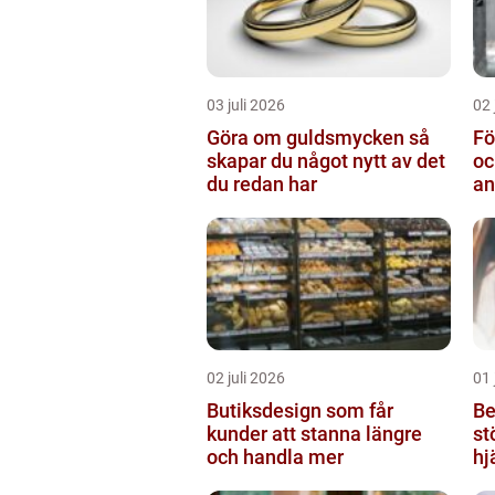
03 juli 2026
02 
Göra om guldsmycken så
Fö
skapar du något nytt av det
oc
du redan har
an
02 juli 2026
01 
Butiksdesign som får
Be
kunder att stanna längre
st
och handla mer
hj