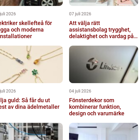
juli 2026
07 juli 2026
ektriker skellefteå för
Att välja rätt
ygga och moderna
assistansbolag trygghet,
installationer
delaktighet och vardag på
dina villkor
juli 2026
04 juli 2026
lja guld: Så får du ut
Fönsterdekor som
st av dina ädelmetaller
kombinerar funktion,
design och varumärke