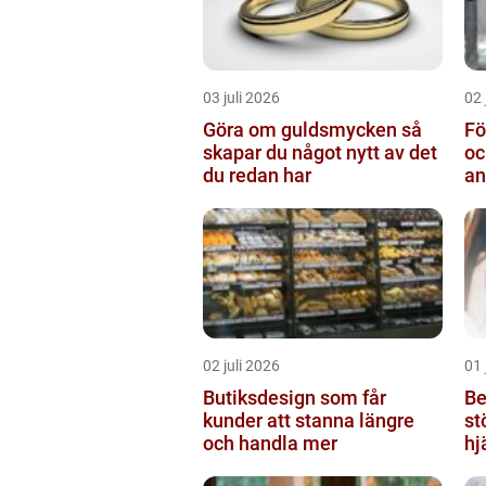
03 juli 2026
02 
Göra om guldsmycken så
Fö
skapar du något nytt av det
oc
du redan har
an
02 juli 2026
01 
Butiksdesign som får
Be
kunder att stanna längre
st
och handla mer
hj