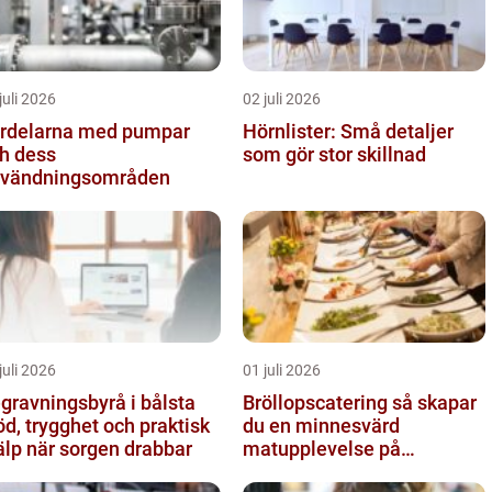
juli 2026
02 juli 2026
rdelarna med pumpar
Hörnlister: Små detaljer
h dess
som gör stor skillnad
vändningsområden
juli 2026
01 juli 2026
gravningsbyrå i bålsta
Bröllopscatering så skapar
öd, trygghet och praktisk
du en minnesvärd
älp när sorgen drabbar
matupplevelse på
bröllopsdagen