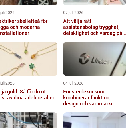
juli 2026
07 juli 2026
ektriker skellefteå för
Att välja rätt
ygga och moderna
assistansbolag trygghet,
installationer
delaktighet och vardag på
dina villkor
juli 2026
04 juli 2026
lja guld: Så får du ut
Fönsterdekor som
st av dina ädelmetaller
kombinerar funktion,
design och varumärke