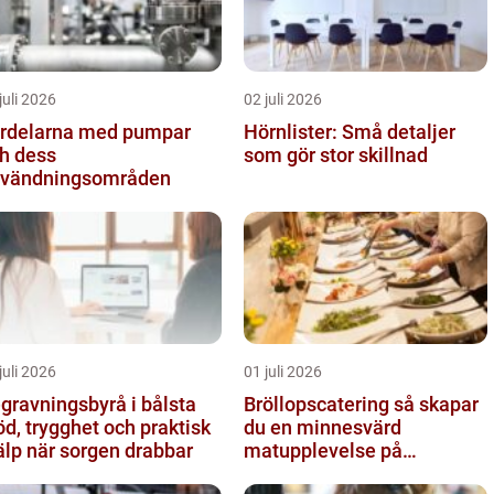
juli 2026
02 juli 2026
rdelarna med pumpar
Hörnlister: Små detaljer
h dess
som gör stor skillnad
vändningsområden
juli 2026
01 juli 2026
gravningsbyrå i bålsta
Bröllopscatering så skapar
öd, trygghet och praktisk
du en minnesvärd
älp när sorgen drabbar
matupplevelse på
bröllopsdagen