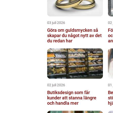
03 juli 2026
02 
Göra om guldsmycken så
Fö
skapar du något nytt av det
oc
du redan har
an
02 juli 2026
01 
Butiksdesign som får
Be
kunder att stanna längre
st
och handla mer
hj